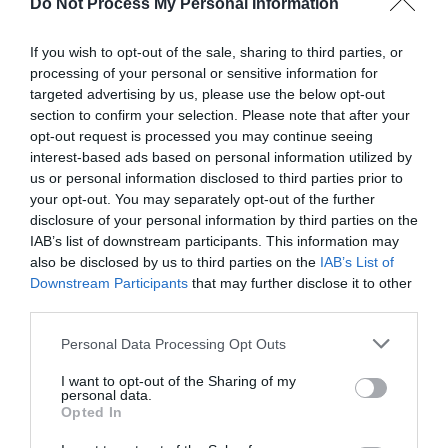
Do Not Process My Personal Information
Cet impact négatif de la privation de sommeil sur les hormones
sexuelles, observé chez l’homme et chez la femme, est la
If you wish to opt-out of the sale, sharing to third parties, or
conséquence d’une désynchronisation de l’axe hypothalamo-
processing of your personal or sensitive information for
hypophysaire. L’
hypothalamus
et l’
hypophyse
sont deux parties
targeted advertising by us, please use the below opt-out
du
cerveau
qui communiquent entre elles pour coordonner les
section to confirm your selection. Please note that after your
connexions entre le
système nerveux central
et le
système
opt-out request is processed you may continue seeing
endocrinien
(celui qui produit les hormones). La perturbation du
interest-based ads based on personal information utilized by
sommeil dérèglent ces connexions qui contrôlent les hormones, en
us or personal information disclosed to third parties prior to
réduisant notamment la
sécrétion
de hormones liées à la libido.
your opt-out. You may separately opt-out of the further
disclosure of your personal information by third parties on the
Lire la suite…
IAB’s list of downstream participants. This information may
also be disclosed by us to third parties on the
IAB’s List of
Source : Futura sciences
Downstream Participants
that may further disclose it to other
third parties.
Personal Data Processing Opt Outs
Previous post
I want to opt-out of the Sharing of my
Les psychologues le répètent : il ne faut jamais
personal data.
Opted In
rompre de cette manière, même pour « éviter
de faire souffrir »