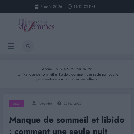
Aller
6 août 2026
11:12:02 PM
au
contenu
Accueil
2026
mai
26
Manque de sommeil et libido : comment une seule nuit courte
paralyse-t-elle vos hormones sexuelles ?
Sexo
Alexandre
26 Mai 2026
Manque de sommeil et libido
: comment une seule nuit