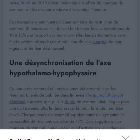
revue
JAMA
en 2015 s’était intéressée aux effets du manque de
sommeil sur les niveaux de testostérone chez l’homme.
Ces travaux avaient montré qu’une semaine de restriction de
sommeil (5 heures par nuit) avait fait baisser le taux testostérone de
10 à 15% par rapport aux nuits normales. Les participants à cette
étude avaient observé une diminution de leur
énergie
, de leur
vigueur et de leur désir sexuel.
Une désynchronisation de l’axe
hypothalamo-hypophysaire
Ce lien entre sommeil et libido a aussi été observé chez les
femmes. Une étude publiée dans la revue
The Journal of Sexual
Medicine
a montré que plus la
durée
de sommeil était longue pour
une nuit donnée, plus le désir sexuel féminin le lendemain était
élevé. Chaque heure de sommeil supplémentaire augmentait la
probabilité de relations sexuelles de 14%. Cela suggère qu’un
manque de sommeil nuit au désir et à l’activité sexuelle chez les
femmes.