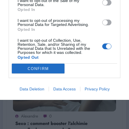
I want to opt-out of the Sale of my
Next post
Personal Data.
Opted In
Ces deux infections sexuellement
transmissibles ultra répandues au Moyen-Age
I want to opt-out of processing my
explosent en Europe
Personal Data for Targeted Advertising.
Opted In
I want to opt-out of Collection, Use,
ARTICLES EN LIEN
Retention, Sale, and/or Sharing of my
Personal Data that Is Unrelated with the
Purposes for which it was collected.
Opted Out
CONFIRM
Data Deletion
Data Access
Privacy Policy
Alexandre
0
Sexo : comment booster l’alchimie