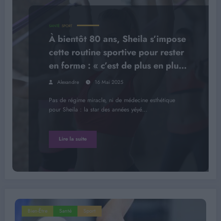
SANTÉ
SPORT
À bientôt 80 ans, Sheila s’impose
cette routine sportive pour rester
en forme : « c’est de plus en plus
difficile »
Alexandre
16 Mai 2025
Pas de régime miracle, ni de médecine esthétique
pour Sheila : la star des années yéyé…
Lire la suite
Bien-Être
Santé
Sport