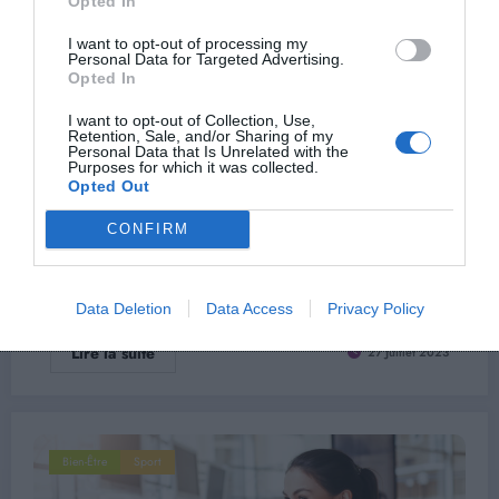
Opted In
I want to opt-out of processing my
Personal Data for Targeted Advertising.
Opted In
I want to opt-out of Collection, Use,
Retention, Sale, and/or Sharing of my
Personal Data that Is Unrelated with the
Farah
0 Commentaires
Purposes for which it was collected.
Opted Out
Pour rester en bonne santé, pratiquez cette
activité chaque semaine !
CONFIRM
Le monde du sport propose une multitude d'activités pour bouger et
rester en forme, du…
Data Deletion
Data Access
Privacy Policy
Lire la suite
27 Juillet 2023
Bien-Être
Sport