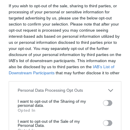
If you wish to opt-out of the sale, sharing to third parties, or
processing of your personal or sensitive information for
Farah
0 Commentaires
targeted advertising by us, please use the below opt-out
section to confirm your selection. Please note that after your
Perte de poids : Ces sports feront disparaitre
opt-out request is processed you may continue seeing
votre ventre rapidement
interest-based ads based on personal information utilized by
La quête d'un ventre plat est souvent au cœur des préoccupations. P
us or personal information disclosed to third parties prior to
our y parvenir, deux…
your opt-out. You may separately opt-out of the further
disclosure of your personal information by third parties on the
IAB’s list of downstream participants. This information may
Lire la suite
also be disclosed by us to third parties on the
IAB’s List of
27 Août 2023
Downstream Participants
that may further disclose it to other
third parties.
Personal Data Processing Opt Outs
Santé
Sport
I want to opt-out of the Sharing of my
personal data.
Opted In
I want to opt-out of the Sale of my
Personal Data.