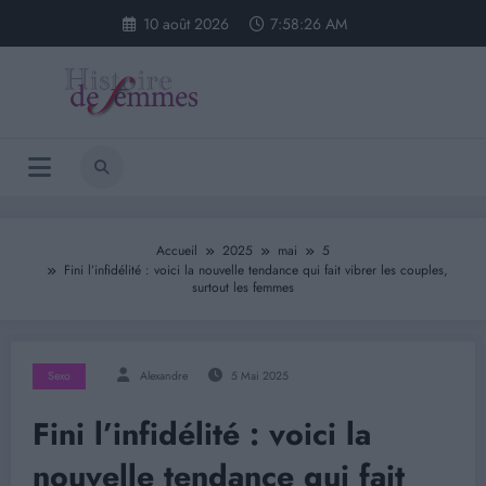
Aller
10 août 2026
7:58:26 AM
au
contenu
Accueil
2025
mai
5
Fini l’infidélité : voici la nouvelle tendance qui fait vibrer les couples,
surtout les femmes
Sexo
Alexandre
5 Mai 2025
Fini l’infidélité : voici la
nouvelle tendance qui fait