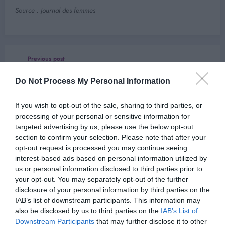
Source : Journal des femmes
Previous post
Pas de doute pour les experts : ce signe est le
Do Not Process My Personal Information
plus évident qu’un couple va mal
Next post
If you wish to opt-out of the sale, sharing to third parties, or
processing of your personal or sensitive information for
Fini les disputes de couple à cause de
targeted advertising by us, please use the below opt-out
l’argent : un expert en finance a la solution et
section to confirm your selection. Please note that after your
c’est tout bête
opt-out request is processed you may continue seeing
interest-based ads based on personal information utilized by
us or personal information disclosed to third parties prior to
ARTICLES EN LIEN
your opt-out. You may separately opt-out of the further
disclosure of your personal information by third parties on the
IAB’s list of downstream participants. This information may
also be disclosed by us to third parties on the
IAB’s List of
Downstream Participants
that may further disclose it to other