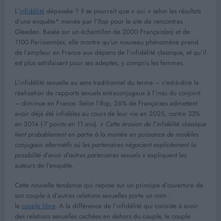
L’
infidélité
dépassée ? Il se pourrait que « oui » selon les résultats
d’une enquête* menée par l’Ifop pour le site de rencontres
Gleeden. Basée sur un échantillon de 2000 Français(es) et de
1100 Parisienn(es, elle montre qu’un nouveau phénomène prend
de l’ampleur en France aux dépens de l’infidélité classique, et qu’il
est plus satisfaisant pour ses adeptes, y compris les femmes.
L’infidélité sexuelle au sens traditionnel du terme – c’est-à-dire la
réalisation de rapports sexuels extraconjugaux à l’insu du conjoint
– diminue en France. Selon l’Ifop, 26% de Françaises admettent
avoir déjà été infidèles au cours de leur vie en 2025, contre 33%
en 2014 (-7 points en 11 ans).
« Cette érosion de l’infidélité classique
tient probablement en partie à la montée en puissance de modèles
conjugaux alternatifs où les partenaires négocient explicitement la
possibilité d’avoir d’autres partenaires sexuels »
expliquent les
auteurs de l’enquête.
Cette nouvelle tendance qui repose sur un principe d’ouverture de
son couple à d’autres relations sexuelles porte un nom :
le
couple libre
. A la différence de l’infidélité qui consiste à avoir
des relations sexuelles cachées en dehors du couple, le couple