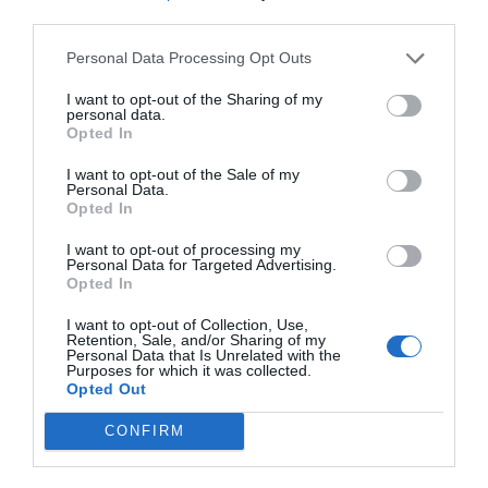
third parties.
Personal Data Processing Opt Outs
I want to opt-out of the Sharing of my
personal data.
Opted In
Alexandre
0
I want to opt-out of the Sale of my
Personal Data.
Sexo : comment booster l’alchimie
Opted In
sexuelle dans un couple ?
I want to opt-out of processing my
28 Juillet 2026
Personal Data for Targeted Advertising.
Opted In
I want to opt-out of Collection, Use,
Retention, Sale, and/or Sharing of my
Personal Data that Is Unrelated with the
Purposes for which it was collected.
Opted Out
CONFIRM