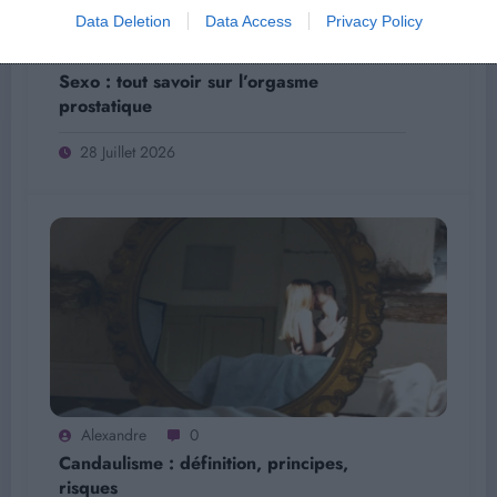
Data Deletion
Data Access
Privacy Policy
Alexandre
0
Sexo : tout savoir sur l’orgasme
prostatique
28 Juillet 2026
Alexandre
0
Candaulisme : définition, principes,
risques