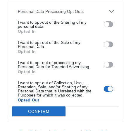
Personal Data Processing Opt Outs
I want to opt-out of the Sharing of my
personal data.
Opted In
Alexandre
0
Les sticks solaires nomades révolutionnent
I want to opt-out of the Sale of my
Personal Data.
votre protection solaire au quotidien
Opted In
3 Août 2026
I want to opt-out of processing my
Personal Data for Targeted Advertising.
Opted In
I want to opt-out of Collection, Use,
Retention, Sale, and/or Sharing of my
Personal Data that Is Unrelated with the
Purposes for which it was collected.
Opted Out
CONFIRM