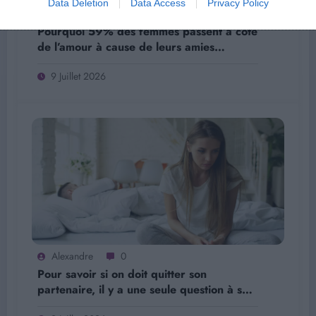
Data Deletion
Data Access
Privacy Policy
Alexandre
0
Pourquoi 59% des femmes passent à côté
de l’amour à cause de leurs amies…
9 Juillet 2026
Alexandre
0
Pour savoir si on doit quitter son
partenaire, il y a une seule question à se
poser selon les psychologues