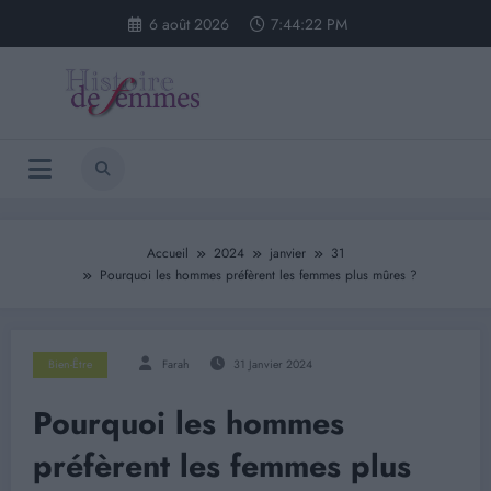
Aller
6 août 2026
7:44:23 PM
au
contenu
Accueil
2024
janvier
31
Pourquoi les hommes préfèrent les femmes plus mûres ?
Bien-Être
Farah
31 Janvier 2024
Pourquoi les hommes
préfèrent les femmes plus