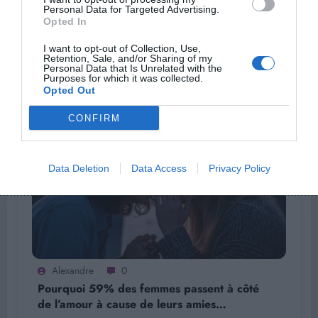
Personal Data for Targeted Advertising.
Opted In
Alexandre
0
Les zones à ne jamais oublier pour une
I want to opt-out of Collection, Use,
peau parfaite et protégée cet été
Retention, Sale, and/or Sharing of my
Personal Data that Is Unrelated with the
Purposes for which it was collected.
30 Juillet 2026
Opted Out
CONFIRM
Data Deletion
Data Access
Privacy Policy
Alexandre
0
Pourquoi 59% des femmes passent à côté
de l’amour à cause de leurs amies…