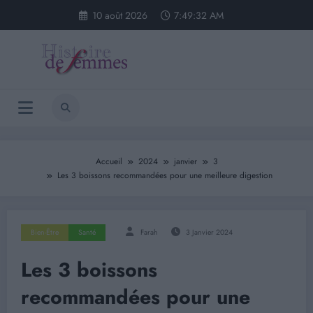
Aller
10 août 2026
7:49:32 AM
au
contenu
Accueil
2024
janvier
3
Les 3 boissons recommandées pour une meilleure digestion
Bien-Être
Santé
Farah
3 Janvier 2024
Les 3 boissons
recommandées pour une