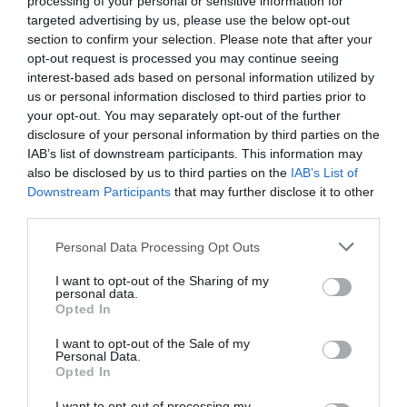
processing of your personal or sensitive information for
targeted advertising by us, please use the below opt-out
section to confirm your selection. Please note that after your
opt-out request is processed you may continue seeing
interest-based ads based on personal information utilized by
us or personal information disclosed to third parties prior to
your opt-out. You may separately opt-out of the further
Alexandre
0
disclosure of your personal information by third parties on the
Les sticks solaires nomades révolutionnent
IAB’s list of downstream participants. This information may
votre protection solaire au quotidien
also be disclosed by us to third parties on the
IAB’s List of
Downstream Participants
that may further disclose it to other
3 Août 2026
third parties.
Personal Data Processing Opt Outs
I want to opt-out of the Sharing of my
personal data.
Opted In
I want to opt-out of the Sale of my
Personal Data.
Opted In
I want to opt-out of processing my