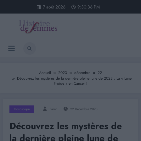
Aller
7 août 2026
9:30:36 PM
au
contenu
Accueil
2023
décembre
22
Découvrez les mystères de la dernière pleine lune de 2023 : La « Lune
Froide » en Cancer !
Horoscope
Farah
22 Décembre 2023
Découvrez les mystères de
la dernière pleine lune de