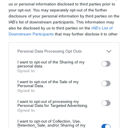
Next post
us or personal information disclosed to third parties prior to
La circlusion : Une réinvention audacieuse de
your opt-out. You may separately opt-out of the further
l’intimité sexuelle !
disclosure of your personal information by third parties on the
IAB’s list of downstream participants. This information may
also be disclosed by us to third parties on the
IAB’s List of
Downstream Participants
that may further disclose it to other
third parties.
ARTICLES EN LIEN
Personal Data Processing Opt Outs
I want to opt-out of the Sharing of my
personal data.
Opted In
I want to opt-out of the Sale of my
Personal Data.
Opted In
I want to opt-out of processing my
Personal Data for Targeted Advertising.
Opted In
News
0
I want to opt-out of Collection, Use,
Attention à ces signes astrologiques pour
Retention, Sale, and/or Sharing of my