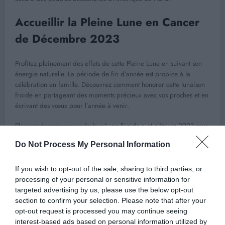
Accueillir la Pleine Lune en Cancer
de Décembre 2023
Profitez pleinement des effets de cette Pleine Lune en suivant son
énergie naturelle. La période de fin d’année est propice à la
célébration en famille. Découvrez comment honorer cette lunaison
froide en partageant des moments précieux avec vos proches et en
écrivant des vœux pour l’année à venir.
Plongez dans la magie de la « Lune Froide » et clôturez 2023 sous
le signe de l’émotion et de l’espoir.
Do Not Process My Personal Information
If you wish to opt-out of the sale, sharing to third parties, or
processing of your personal or sensitive information for
Previous post
targeted advertising by us, please use the below opt-out
Maladies hivernales : Les légumes à privilégier
section to confirm your selection. Please note that after your
pour éviter de tomber malade !
opt-out request is processed you may continue seeing
interest-based ads based on personal information utilized by