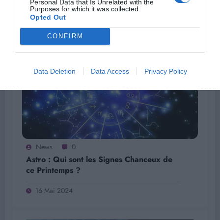
vos prêts d’argent
Personal Data that Is Unrelated with the
Purposes for which it was collected.
Opted Out
17 Mai 2024
CONFIRM
Data Deletion
Data Access
Privacy Policy
News
0
Astro : Qui sont les Signes Chanceux de
ce Printemps ?
16 Mai 2024