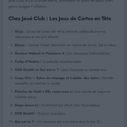
Joué Club et La Grande Récré, prévoyant un pied de sapin bien
garni malgré l’inflation.
Chez Joué Club : Les Jeux de Cartes en Tête
Skyjo :
Le jeu de cartes star de la semaine, plébiscité pour sa
mécanique et son prix attractif.
Bitzee :
L’animal virtuel, désormais en rupture de stocks, fait un tabac.
Docteur Maboul et Puissance 4 :
Les classiques indémodables.
Furby d’Hasbro :
La peluche incontournable.
SOS Ouistiti et Qui est-ce ? :
Jeux classiques au rendez-vous.
Crazy Chic – Salon de tatouage et L’atelier des stylos :
Activités
manuelles et créatives à succès.
Peluche de Noël « Elfe corps mou » :
Une touche de magie en
huitième place.
Skyjo (encore) :
Confirmant son attrait chez les acheteurs.
SOS Ouistiti :
Toujours populaire.
Qui est-ce ? :
Un classique qui a sa place dans le top 10.