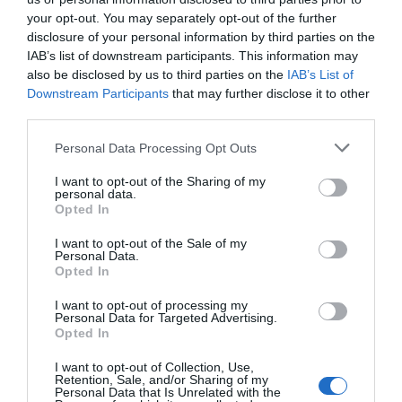
Les « Urbanloop » : Des capsules autonomes
your opt-out. You may separately opt-out of the further
révolutionnaires prêtes à conquérir les villes
disclosure of your personal information by third parties on the
IAB’s list of downstream participants. This information may
also be disclosed by us to third parties on the
IAB’s List of
Downstream Participants
that may further disclose it to other
ARTICLES EN LIEN
third parties.
Personal Data Processing Opt Outs
I want to opt-out of the Sharing of my
personal data.
Opted In
I want to opt-out of the Sale of my
Personal Data.
Opted In
I want to opt-out of processing my
Personal Data for Targeted Advertising.
Opted In
Alexandre
0
[Vidéo] Cette maman rend le rêve de sa
I want to opt-out of Collection, Use,
fille réalité à un moment inattendu
Retention, Sale, and/or Sharing of my
Personal Data that Is Unrelated with the