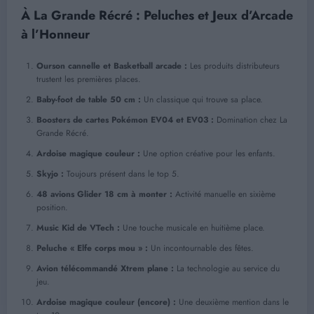
À La Grande Récré : Peluches et Jeux d’Arcade
à l’Honneur
Ourson cannelle et Basketball arcade :
Les produits distributeurs
trustent les premières places.
Baby-foot de table 50 cm :
Un classique qui trouve sa place.
Boosters de cartes Pokémon EV04 et EV03 :
Domination chez La
Grande Récré.
Ardoise magique couleur :
Une option créative pour les enfants.
Skyjo :
Toujours présent dans le top 5.
48 avions Glider 18 cm à monter :
Activité manuelle en sixième
position.
Music Kid de VTech :
Une touche musicale en huitième place.
Peluche « Elfe corps mou » :
Un incontournable des fêtes.
Avion télécommandé Xtrem plane :
La technologie au service du
jeu.
Ardoise magique couleur (encore) :
Une deuxième mention dans le