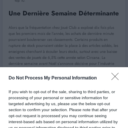
top 10.
Une Dernière Semaine Déterminante
Alors que la fréquentation chez Joué Club a explosé dix fois plus
que les premiers mois de l’année, les achats de dernière minute
pourraient bouleverser ces classements. Certains produits en
rupture de stock pourraient céder la place à des articles soldés, les
enseignes cherchant à écouler leurs stocks, surtout avec une baisse
des ventes de jouets de 6,5% cette année selon Circana. La
dernière semaine avant Noël s’annonce décisive pour l’industrie
du jouet.
Do Not Process My Personal Information
If you wish to opt-out of the sale, sharing to third parties, or
Previous post
processing of your personal or sensitive information for
targeted advertising by us, please use the below opt-out
Les nouvelles tendances amoureuses de l’hiver
section to confirm your selection. Please note that after your
!
opt-out request is processed you may continue seeing
interest-based ads based on personal information utilized by
Next post
us or personal information disclosed to third parties prior to