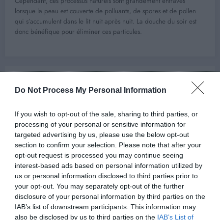
Cependant, ces processus naturels sont grandement entravés
lorsque la peau est couverte de polluants, de spores et de pollen
qui s’accumulent dans le lit nuit après nuit. La douche du soir est
donc bénéfique pour éliminer ces particules.
Previous post
Do Not Process My Personal Information
On vous dit pourquoi le brossage des dents
sous la douche est une mauvaise idée !
If you wish to opt-out of the sale, sharing to third parties, or
Next post
processing of your personal or sensitive information for
targeted advertising by us, please use the below opt-out
Ces phrases rendront votre couple plus stable
section to confirm your selection. Please note that after your
et plus solide !
opt-out request is processed you may continue seeing
interest-based ads based on personal information utilized by
us or personal information disclosed to third parties prior to
your opt-out. You may separately opt-out of the further
ARTICLES EN LIEN
disclosure of your personal information by third parties on the
IAB’s list of downstream participants. This information may
also be disclosed by us to third parties on the
IAB’s List of