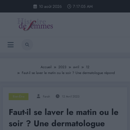
Aller
10 août 2026
7:17:06 AM
au
contenu
Accueil
2023
avril
12
Faut-il se laver le matin ou le soir ? Une dermatologue répond
Bien-Être
Farah
12 Avril 2023
Faut-il se laver le matin ou le
soir ? Une dermatologue