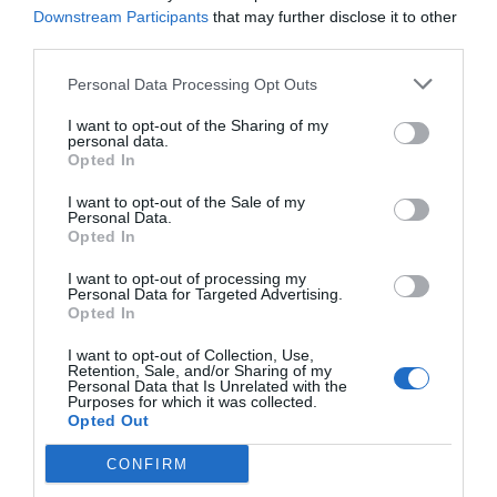
Downstream Participants
that may further disclose it to other
third parties.
Personal Data Processing Opt Outs
I want to opt-out of the Sharing of my
personal data.
Opted In
I want to opt-out of the Sale of my
Alexandre
0
Personal Data.
Opted In
Les sticks solaires nomades révolutionnent
votre protection solaire au quotidien
I want to opt-out of processing my
Personal Data for Targeted Advertising.
Opted In
3 Août 2026
I want to opt-out of Collection, Use,
Retention, Sale, and/or Sharing of my
Personal Data that Is Unrelated with the
Purposes for which it was collected.
Opted Out
CONFIRM