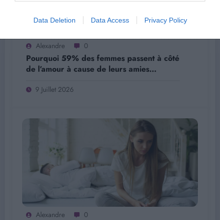
Data Deletion
Data Access
Privacy Policy
Alexandre
0
Pourquoi 59% des femmes passent à côté
de l’amour à cause de leurs amies…
9 Juillet 2026
Alexandre
0