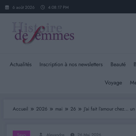
Aller
6 août 2026
4:08:18 PM
au
contenu
Actualités
Inscription à nos newsletters
Beauté
B
Voyage
Me
Accueil
2026
mai
26
J’ai fait l’amour chez… 
Sexo
Alexandre
26 Mai 2026