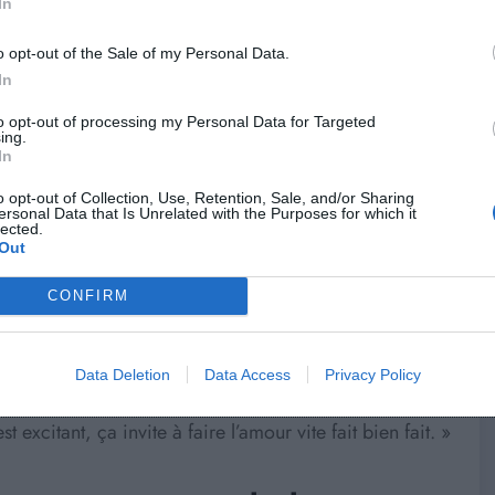
In
o opt-out of the Sale of my Personal Data.
, facile, efficace, mais
In
to opt-out of processing my Personal Data for Targeted
ing.
In
o opt-out of Collection, Use, Retention, Sale, and/or Sharing
cé à faire l’amour dans la chambre de la fille qui
ersonal Data that Is Unrelated with the Purposes for which it
lected.
 changer après avoir renversé son verre sur sa robe…
Out
s silence.
Suivi d’éclat de rire et de sa proposition de
CONFIRM
osition, mais on a bien rigolé. Seul point négatif, on
 dois dire que c’était plus agréable comme moment. Le
 de faire une énorme bêtise
, d’être recherchés par
Data Deletion
Data Access
Privacy Policy
utôt discrets, pas du tout au cœur de cette fête. Mais
 excitant, ça invite à faire l’amour vite fait bien fait. »