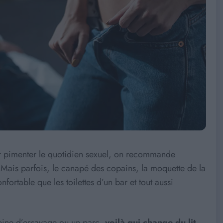
Pour pimenter le quotidien sexuel, on recommande
 Mais parfois, le canapé des copains, la moquette de la
fortable que les toilettes d’un bar et tout aussi
abine d’essayage ou un parc,
voilà qui change du lit
.