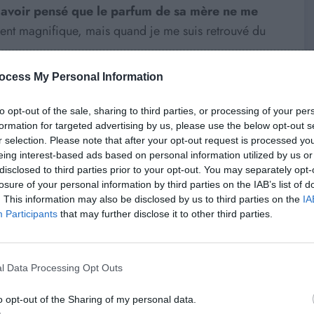
 avoir pensé que le parfum de sa mère ne me
ent magnifique, mais quand je me suis retrouvé du
ocess My Personal Information
 incroyable souvenir
to opt-out of the sale, sharing to third parties, or processing of your per
formation for targeted advertising by us, please use the below opt-out s
r selection. Please note that after your opt-out request is processed y
eing interest-based ads based on personal information utilized by us or
re, mais en même temps, il s’agit d’un de mes rapports
disclosed to third parties prior to your opt-out. You may separately opt-
losure of your personal information by third parties on the IAB’s list of
e à ma grand-mère, dans un coin paumé. Elle est sortie
. This information may also be disclosed by us to third parties on the
IA
dre une douche ensemble.
Douche à l’italienne.
Participants
that may further disclose it to other third parties.
e quoi se mettre au sol, sentir le jet d’eau sur
la porte d’entrée claquer, ma grand-mère était de retour.
petits cris, mon mec a flanqué sa main sur ma bouche.
l Data Processing Opt Outs
n et meilleur moment, entre la peur d’être découverts et
o opt-out of the Sharing of my personal data.
le dessus – d’être à poil et jambes écartées dans la