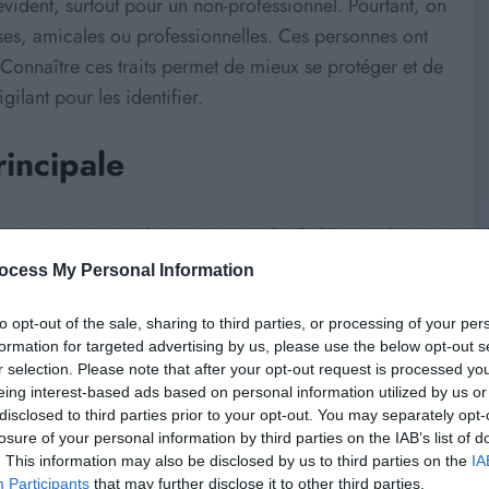
évident, surtout pour un non-professionnel. Pourtant, on
ses, amicales ou professionnelles. Ces personnes ont
Connaître ces traits permet de mieux se protéger et de
igilant pour les identifier.
rincipale
l aime jouer avec les émotions et les faiblesses de ses
d ses interlocuteurs en laissant souvent des allusions
ocess My Personal Information
ser l’autre et prendre le contrôle.
to opt-out of the sale, sharing to third parties, or processing of your per
formation for targeted advertising by us, please use the below opt-out s
ments, soyez attentif à ses actions. Vous pourriez
r selection. Please note that after your opt-out request is processed y
ion. En couple, le pervers narcissique cherche à
eing interest-based ads based on personal information utilized by us or
utilise souvent de fausses promesses pour se présenter
disclosed to third parties prior to your opt-out. You may separately opt-
losure of your personal information by third parties on the IAB’s list of
. This information may also be disclosed by us to third parties on the
IA
Participants
that may further disclose it to other third parties.