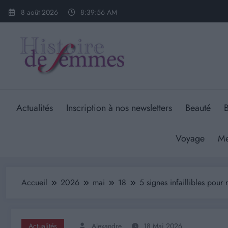
Aller
8 août 2026
8:39:57 AM
au
contenu
Actualités
Inscription à nos newsletters
Beauté
B
Voyage
Me
Accueil
2026
mai
18
5 signes infaillibles pour
Actualités
Alexandre
18 Mai 2026