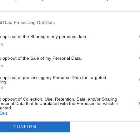
une relation
l Data Processing Opt Outs
amour parfait. Il s’adapte à votre mode de vie, non par
oir sous son emprise. Il vous fait croire que vous êtes
o opt-out of the Sharing of my personal data.
In
n amour aussi fort.
o opt-out of the Sale of my Personal Data.
e tomber dans le piège. Une fois qu’il estime que vous
In
se. La relation peut alors devenir très destructrice,
to opt-out of processing my Personal Data for Targeted
loriser ses partenaires.
ing.
In
 : domination et immaturité
o opt-out of Collection, Use, Retention, Sale, and/or Sharing
ersonal Data that Is Unrelated with the Purposes for which it
lected.
Out
CONFIRM
 Il veut toujours être au sommet, en position de