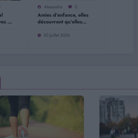
0
Alexandre
0
al
Amies d’enfance, elles
ves du
découvrent qu’elles
oo
sont sœurs biologiques
30 Juillet 2026