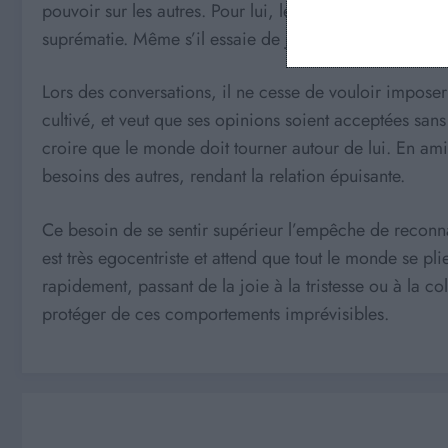
pouvoir sur les autres. Pour lui, les autres ne sont que 
suprématie. Même s’il essaie de jouer la carte de l’humi
Lors des conversations, il ne cesse de vouloir imposer
cultivé, et veut que ses opinions soient acceptées san
croire que le monde doit tourner autour de lui. En ami
besoins des autres, rendant la relation épuisante.
Ce besoin de se sentir supérieur l’empêche de reconnaî
est très egocentriste et attend que tout le monde se p
rapidement, passant de la joie à la tristesse ou à la col
protéger de ces comportements imprévisibles.