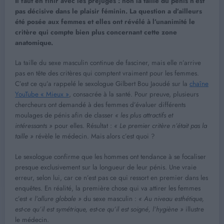
Il faut en finir avec les préjugés : non la taille du pénis n’est
pas décisive dans le plaisir féminin. La question a d’ailleurs
été posée aux femmes et elles ont révélé à l’unanimité le
critère qui compte bien plus concernant cette zone
anatomique.
La taille du sexe masculin continue de fasciner, mais elle n’arrive
pas en tête des critères qui comptent vraiment pour les femmes.
C’est ce qu’a rappelé le sexologue Gilbert Bou Jaoudé sur la
chaîne
YouTube « Mieux »
, consacrée à la santé. Pour preuve, plusieurs
chercheurs ont demandé à des femmes d’évaluer différents
moulages de pénis afin de classer
« les plus attractifs et
intéressants »
pour elles. Résultat :
« Le premier critère n’était pas la
taille »
révèle le médecin. Mais alors c’est quoi ?
Le sexologue confirme que les hommes ont tendance à se focaliser
presque exclusivement sur la longueur de leur pénis. Une vraie
erreur, selon lui, car ce n’est pas ce qui ressort en premier dans les
enquêtes. En réalité, la première chose qui va attirer les femmes
c’est
« l’allure globale »
du sexe masculin :
« Au niveau esthétique,
est-ce qu’il est symétrique, est-ce qu’il est soigné, l’hygiène »
illustre
le médecin.