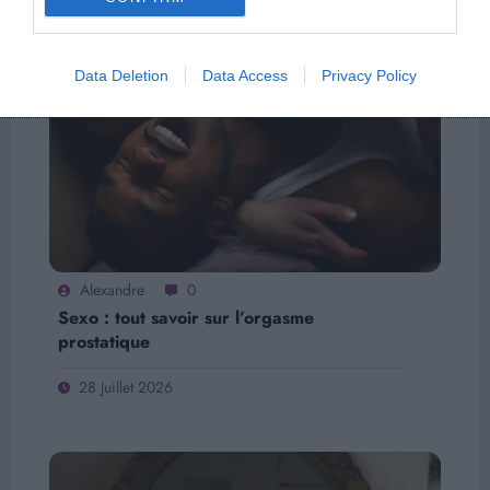
28 Juillet 2026
Data Deletion
Data Access
Privacy Policy
Alexandre
0
Sexo : tout savoir sur l’orgasme
prostatique
28 Juillet 2026