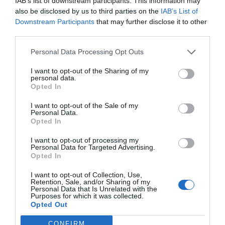
IAB’s list of downstream participants. This information may
Anoushka : « Pourquoi je fais du porno »
also be disclosed by us to third parties on the
IAB’s List of
Downstream Participants
that may further disclose it to other
third parties.
Personal Data Processing Opt Outs
ARTICLES EN LIEN
I want to opt-out of the Sharing of my
personal data.
Opted In
I want to opt-out of the Sale of my
Personal Data.
Opted In
I want to opt-out of processing my
Personal Data for Targeted Advertising.
Opted In
I want to opt-out of Collection, Use,
Retention, Sale, and/or Sharing of my
Alexandre
0
Personal Data that Is Unrelated with the
Purposes for which it was collected.
Sexo : comment booster l’alchimie
Opted Out
sexuelle dans un couple ?
CONFIRM