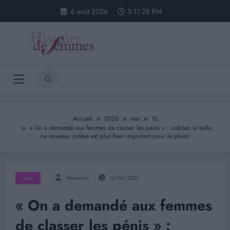
Aller
6 août 2026
3:11:28 PM
au
contenu
Accueil
2026
mai
15
« On a demandé aux femmes de classer les pénis » : oubliez la taille,
ce nouveau critère est plus bien important pour le plaisir
Sexo
Alexandre
15 Mai 2026
« On a demandé aux femmes
de classer les pénis » :