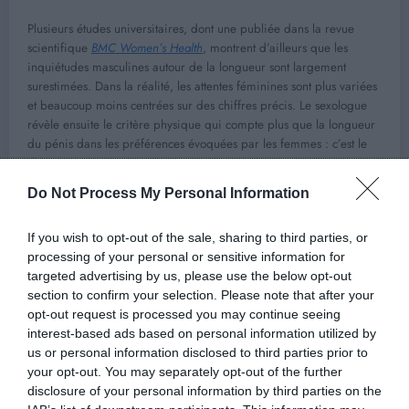
Plusieurs études universitaires, dont une publiée dans la revue
scientifique
BMC Women’s Health
, montrent d’ailleurs que les
inquiétudes masculines autour de la longueur sont largement
surestimées. Dans la réalité, les attentes féminines sont plus variées
et beaucoup moins centrées sur des chiffres précis. Le sexologue
révèle ensuite le critère physique qui compte plus que la longueur
du pénis dans les préférences évoquées par les femmes : c’est le
diamètre.
Do Not Process My Personal Information
Lire la suite…
Source : Journal des femmes
If you wish to opt-out of the sale, sharing to third parties, or
processing of your personal or sensitive information for
targeted advertising by us, please use the below opt-out
section to confirm your selection. Please note that after your
opt-out request is processed you may continue seeing
Previous post
interest-based ads based on personal information utilized by
Voici combien de fois on tombe vraiment
us or personal information disclosed to third parties prior to
amoureux dans une vie, selon la science
your opt-out. You may separately opt-out of the further
disclosure of your personal information by third parties on the
Next post