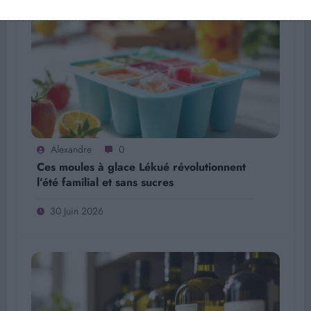
Alexandre
0
Ces moules à glace Lékué révolutionnent
l’été familial et sans sucres
30 Juin 2026