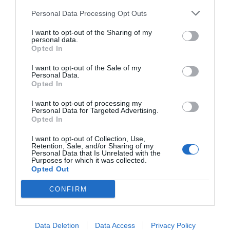
Les torchons, quant à eux, doivent être utilisés de manière distincte
Personal Data Processing Opt Outs
selon leur usage : un pour s’essuyer les mains, un autre pour
essuyer le plan de travail, et un dernier pour la vaisselle. Il est
I want to opt-out of the Sharing of my
personal data.
important de les laver en machine à 60° pour éliminer les germes.
Opted In
I want to opt-out of the Sale of my
Personal Data.
Opted In
Previous post
I want to opt-out of processing my
Ces thermostats connectés gratuits d’Engie, un
Personal Data for Targeted Advertising.
piège pour votre logement ?
Opted In
Next post
I want to opt-out of Collection, Use,
Retention, Sale, and/or Sharing of my
Les secrets pour transformer vos disputes en
Personal Data that Is Unrelated with the
Purposes for which it was collected.
force dans votre couple
Opted Out
CONFIRM
ARTICLES EN LIEN
Data Deletion
Data Access
Privacy Policy