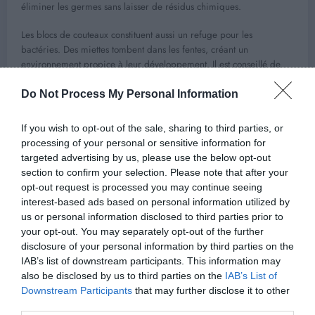
éliminer les germes sans laisser de résidus chimiques.
Les blocs de couteaux constituent aussi un refuge pour les
bactéries. Des miettes tombent dans les fentes, créant un
environnement propice à leur développement. Il est conseillé de
secouer le bloc régulièrement ou de le nettoyer avec une petite
brosse pour retirer les débris.
Do Not Process My Personal Information
Les éponges et torchons, des
If you wish to opt-out of the sale, sharing to third parties, or
processing of your personal or sensitive information for
sources invisibles de germes
targeted advertising by us, please use the below opt-out
section to confirm your selection. Please note that after your
L’éponge de cuisine est particulièrement problématique. Une étude
opt-out request is processed you may continue seeing
publiée dans l’International Journal of Food Science a analysé plus
interest-based ads based on personal information utilized by
de 200 éponges et y a retrouvé levures, moisissures et bactéries.
us or personal information disclosed to third parties prior to
Ces microbes prospèrent dans des environnements chauds,
your opt-out. You may separately opt-out of the further
humides et riches en protéines, caractéristiques des éponges.
disclosure of your personal information by third parties on the
IAB’s list of downstream participants. This information may
Pour réduire leur prolifération, il est conseillé de chauffer l’éponge
also be disclosed by us to third parties on the
IAB’s List of
à puissance maximale au micro-ondes pendant deux minutes
Downstream Participants
that may further disclose it to other
chaque jour, puis de la changer toutes les 1 à 2 semaines.
third parties.