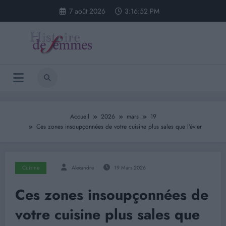
Aller
7 août 2026
3:16:52 PM
au
contenu
Accueil
2026
mars
19
Ces zones insoupçonnées de votre cuisine plus sales que l’évier
Cuisine
Alexandre
19 Mars 2026
Ces zones insoupçonnées de
votre cuisine plus sales que