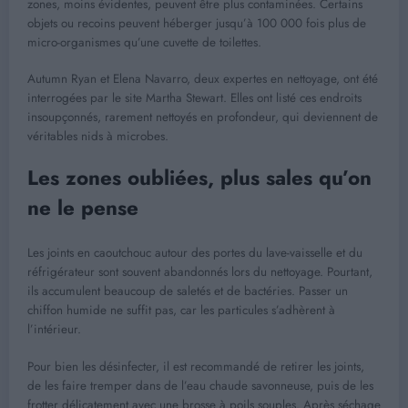
zones, moins évidentes, peuvent être plus contaminées. Certains
objets ou recoins peuvent héberger jusqu’à 100 000 fois plus de
micro-organismes qu’une cuvette de toilettes.
Autumn Ryan et Elena Navarro, deux expertes en nettoyage, ont été
interrogées par le site Martha Stewart. Elles ont listé ces endroits
insoupçonnés, rarement nettoyés en profondeur, qui deviennent de
véritables nids à microbes.
Les zones oubliées, plus sales qu’on
ne le pense
Les joints en caoutchouc autour des portes du lave-vaisselle et du
réfrigérateur sont souvent abandonnés lors du nettoyage. Pourtant,
ils accumulent beaucoup de saletés et de bactéries. Passer un
chiffon humide ne suffit pas, car les particules s’adhèrent à
l’intérieur.
Pour bien les désinfecter, il est recommandé de retirer les joints,
de les faire tremper dans de l’eau chaude savonneuse, puis de les
frotter délicatement avec une brosse à poils souples. Après séchage