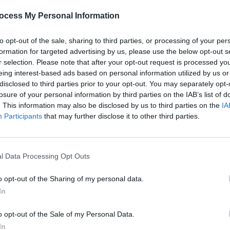
ocess My Personal Information
to opt-out of the sale, sharing to third parties, or processing of your per
formation for targeted advertising by us, please use the below opt-out s
r selection. Please note that after your opt-out request is processed y
nnonce que leur note a été réglée. Un client, discret, a
eing interest-based ads based on personal information utilized by us or
és, surpris, n’ont rien vu venir. Ce geste spontané
disclosed to third parties prior to your opt-out. You may separately opt-
losure of your personal information by third parties on the IAB’s list of
idarité est souvent mise en doute dans les grandes
. This information may also be disclosed by us to third parties on the
IA
Participants
that may further disclose it to other third parties.
 symbolique
l Data Processing Opt Outs
ent, souhaitant remercier la personne et lui rendre
o opt-out of the Sharing of my personal data.
Il explique que dans leur communauté, on ne laisse
In
 comme un cadeau de Noël. En rejetant tout
o opt-out of the Sale of my Personal Data.
 humaine de l’entraide. Ce geste sincère reste gravé
In