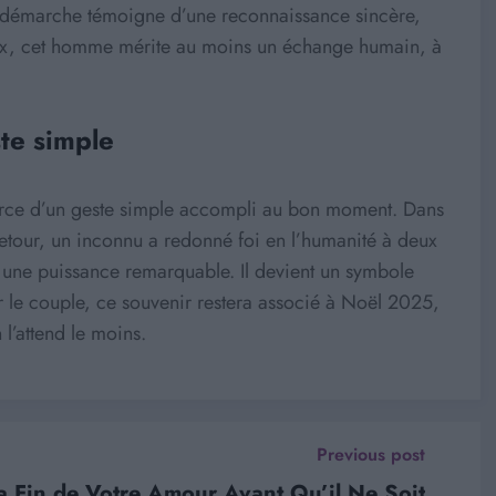
eur démarche témoigne d’une reconnaissance sincère,
 eux, cet homme mérite au moins un échange humain, à
te simple
 force d’un geste simple accompli au bon moment. Dans
etour, un inconnu a redonné foi en l’humanité à deux
a une puissance remarquable. Il devient un symbole
r le couple, ce souvenir restera associé à Noël 2025,
l’attend le moins.
Previous post
 Fin de Votre Amour Avant Qu’il Ne Soit