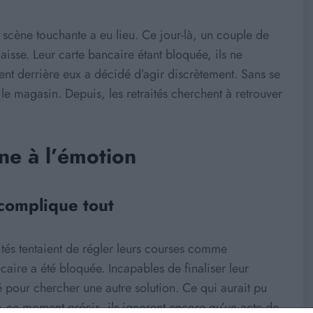
scène touchante a eu lieu. Ce jour-là, un couple de
aisse. Leur carte bancaire étant bloquée, ils ne
ent derrière eux a décidé d’agir discrètement. Sans se
 le magasin. Depuis, les retraités cherchent à retrouver
ne à l’émotion
complique tout
ités tentaient de régler leurs courses comme
caire a été bloquée. Incapables de finaliser leur
é pour chercher une autre solution. Ce qui aurait pu
À ce moment précis, ils ignorent encore qu’un acte de