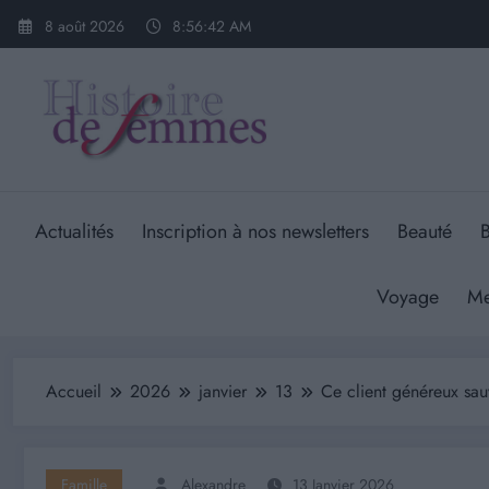
Aller
8 août 2026
8:56:43 AM
au
contenu
Actualités
Inscription à nos newsletters
Beauté
B
Voyage
Me
Accueil
2026
janvier
13
Ce client généreux sau
Famille
Alexandre
13 Janvier 2026