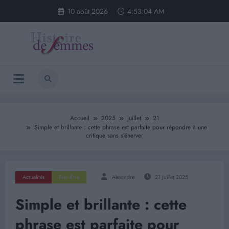
Aller
10 août 2026
4:53:04 AM
au
contenu
Accueil
2025
juillet
21
Simple et brillante : cette phrase est parfaite pour répondre à une
critique sans s’énerver
Actualités
Bien-Être
Alexandre
21 Juillet 2025
Simple et brillante : cette
phrase est parfaite pour