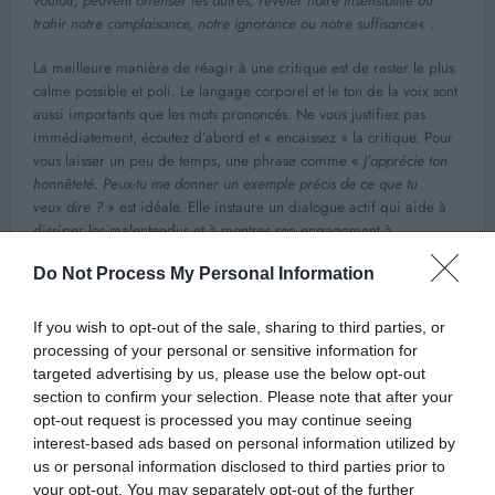
vouloir, peuvent offenser les autres, révéler notre insensibilité ou
trahir notre complaisance, notre ignorance ou notre suffisance
« .
La meilleure manière de réagir à une critique est de rester le plus
calme possible et poli. Le langage corporel et le ton de la voix sont
aussi importants que les mots prononcés. Ne vous justifiez pas
immédiatement, écoutez d’abord et « encaissez » la critique. Pour
vous laisser un peu de temps, une phrase comme «
J’apprécie ton
honnêteté. Peux-tu me donner un exemple précis de ce que tu
veux dire ?
» est idéale. Elle instaure un dialogue actif qui aide à
dissiper les malentendus et à montrer son engagement à
comprendre, plutôt qu’à simplement rejeter en bloc la réflexion.
Do Not Process My Personal Information
Lire la suite…
If you wish to opt-out of the sale, sharing to third parties, or
Source : Journal des femmes
processing of your personal or sensitive information for
targeted advertising by us, please use the below opt-out
section to confirm your selection. Please note that after your
opt-out request is processed you may continue seeing
interest-based ads based on personal information utilized by
Previous post
us or personal information disclosed to third parties prior to
Les psy l’assurent : voici l’épreuve décisive qui
your opt-out. You may separately opt-out of the further