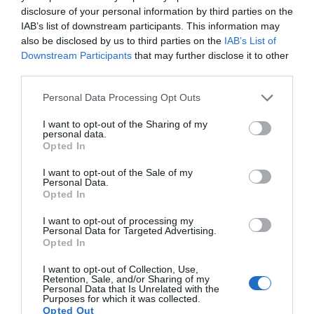
révèle si un amour d’été va durer
disclosure of your personal information by third parties on the
IAB’s list of downstream participants. This information may
Next post
also be disclosed by us to third parties on the
IAB’s List of
Hélène Darroze, amère : « Je n’ai pas bien
Downstream Participants
that may further disclose it to other
réussi ma vie de femme »
third parties.
Personal Data Processing Opt Outs
I want to opt-out of the Sharing of my
ARTICLES EN LIEN
personal data.
Opted In
I want to opt-out of the Sale of my
Personal Data.
Opted In
I want to opt-out of processing my
Personal Data for Targeted Advertising.
Opted In
I want to opt-out of Collection, Use,
Retention, Sale, and/or Sharing of my
Personal Data that Is Unrelated with the
Purposes for which it was collected.
Alexandre
0
Opted Out