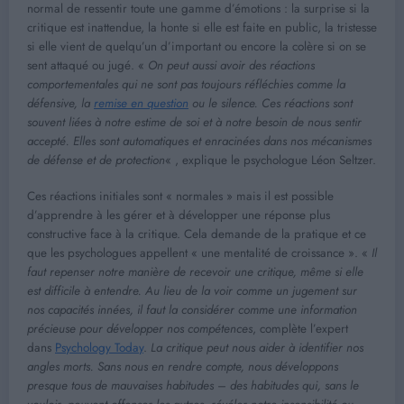
normal de ressentir toute une gamme d’émotions : la surprise si la
critique est inattendue, la honte si elle est faite en public, la tristesse
si elle vient de quelqu’un d’important ou encore la colère si on se
sent attaqué ou jugé. «
On peut aussi avoir des réactions
comportementales qui ne sont pas toujours réfléchies comme la
défensive, la
remise en question
ou le silence. Ces réactions sont
souvent liées à notre estime de soi et à notre besoin de nous sentir
accepté. Elles sont automatiques et enracinées dans nos mécanismes
de défense et de protection
« , explique le psychologue Léon Seltzer.
Ces réactions initiales sont « normales » mais il est possible
d’apprendre à les gérer et à développer une réponse plus
constructive face à la critique. Cela demande de la pratique et ce
que les psychologues appellent « une mentalité de croissance ». «
Il
faut repenser notre manière de recevoir une critique, même si elle
est difficile à entendre. Au lieu de la voir comme un jugement sur
nos capacités innées, il faut la considérer comme une information
précieuse pour développer nos compétences
, complète l’expert
dans
Psychology Today
.
La critique peut nous aider à identifier nos
angles morts. Sans nous en rendre compte, nous développons
presque tous de mauvaises habitudes – des habitudes qui, sans le