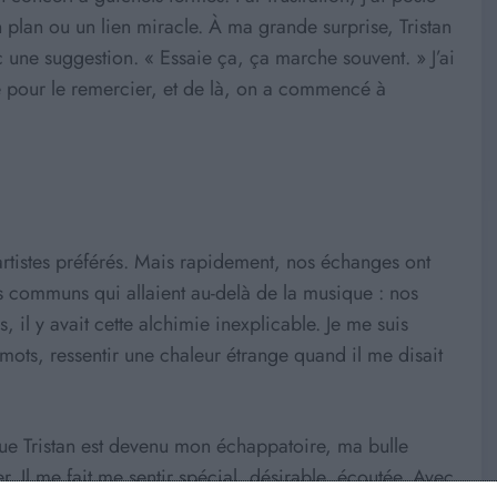
 plan ou un lien miracle. À ma grande surprise, Tristan
ne suggestion. « Essaie ça, ça marche souvent. » J’ai
ge pour le remercier, et de là, on a commencé à
 artistes préférés. Mais rapidement, nos échanges ont
nts communs qui allaient au-delà de la musique : nos
s, il y avait cette alchimie inexplicable. Je me suis
 mots, ressentir une chaleur étrange quand il me disait
 que Tristan est devenu mon échappatoire, ma bulle
er. Il me fait me sentir spécial, désirable, écoutée. Avec