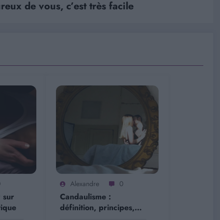
eux de vous, c’est très facile
0
Alexandre
0
r sur
Candaulisme :
tique
définition, principes,
risques