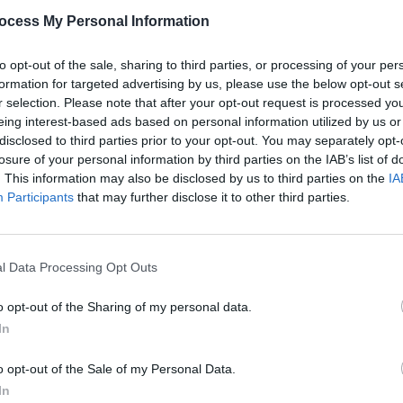
 pas de moments où l’on s’ennuie en silence sur le
ocess My Personal Information
t d’émotions, d’idées, de fantasmes. Mais cette
ble. Parfois, je me dis que c’est justement le fait qu’on
to opt-out of the sale, sharing to third parties, or processing of your per
addictive. Tout se passe dans l’imaginaire : je me suis
formation for targeted advertising by us, please use the below opt-out s
r selection. Please note that after your opt-out request is processed y
il a fait la même chose avec moi. Je ne sais pas si, dans
eing interest-based ads based on personal information utilized by us or
on. Et c’est peut-être pour ça que je n’ai jamais accepté
disclosed to third parties prior to your opt-out. You may separately opt-
is.
losure of your personal information by third parties on the IAB’s list of
. This information may also be disclosed by us to third parties on the
IA
Participants
that may further disclose it to other third parties.
l Data Processing Opt Outs
arfois, il me demande pourquoi je passe autant de temps
 avec des amis ou que je lis quelque chose
o opt-out of the Sharing of my personal data.
pas si c’est parce qu’il me fait confiance ou parce qu’il
In
, je ressens un mélange de culpabilité et de tristesse.
o opt-out of the Sale of my Personal Data.
 routinier, alors qu’avec Tristan, tout est brûlant,
In
elation à distance
avec Tristan, j’ai la sensation que