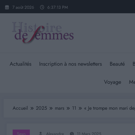
Aller
7 août 2026
6:37:14 PM
au
contenu
Actualités
Inscription à nos newsletters
Beauté
B
Voyage
Me
Accueil
2025
mars
11
« Je trompe mon mari de
Sexo
Alexandre
11 Mars 2025