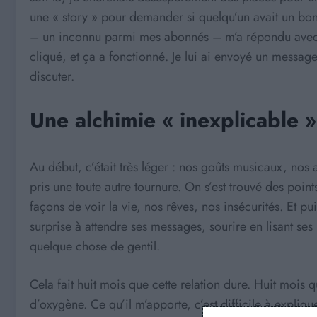
une « story » pour demander si quelqu’un avait un bon
– un inconnu parmi mes abonnés – m’a répondu avec u
cliqué, et ça a fonctionné. Je lui ai envoyé un messa
discuter.
Une alchimie « inexplicable »
Au début, c’était très léger : nos goûts musicaux, nos
pris une toute autre tournure. On s’est trouvé des poi
façons de voir la vie, nos rêves, nos insécurités. Et pui
surprise à attendre ses messages, sourire en lisant ses
quelque chose de gentil.
Cela fait huit mois que cette relation dure. Huit mois
d’oxygène. Ce qu’il m’apporte, c’est difficile à expliqu