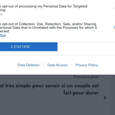
 l’impression à Liam que je ne suis plus acquise. Que
to opt-out of processing my Personal Data for Targeted
ing.
n, je me sens davantage regardée. Ce qui ne m’était plus
In
o opt-out of Collection, Use, Retention, Sale, and/or Sharing
ersonal Data that Is Unrelated with the Purposes for which it
lected.
Out
CONFIRM
Data Deletion
Data Access
Privacy Policy
Previous post
t très simple pour savoir si un couple est
fait pour durer