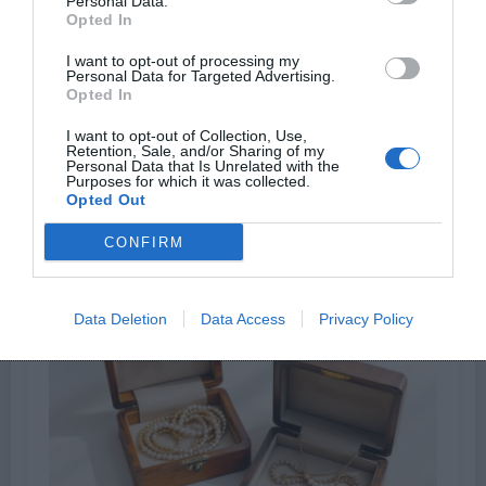
Personal Data.
Opted In
I want to opt-out of processing my
Personal Data for Targeted Advertising.
Opted In
I want to opt-out of Collection, Use,
Retention, Sale, and/or Sharing of my
Alexandre
0
Personal Data that Is Unrelated with the
Purposes for which it was collected.
Catherine Marchal dénonce les dérives du
Opted Out
mouvement #MeToo
CONFIRM
3 Août 2026
Data Deletion
Data Access
Privacy Policy