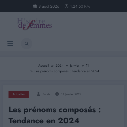
Aller
8 août 2026
1:24:50 PM
au
contenu
Accueil
2024
janvier
11
Les prénoms composés : Tendance en 2024
Actualités
Farah
11 Janvier 2024
Les prénoms composés :
Tendance en 2024