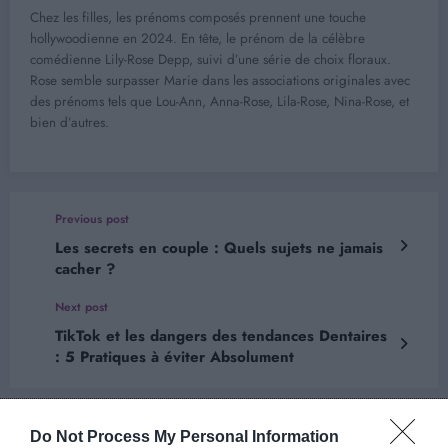
Chez les filles, les prénoms composés prennent une touche
hollywoodienne en 2024. En tête, le prénom de la célèbre
comédienne Lily-Rose Depp, suivi d’une série de choix floraux.
Rose semble surpasser Marie dans les associations originales avec
des prénoms tels que Lou-Ann, Anna-Rose, Lila-Rose, Nina-Rose, et
bien d’autres.
Previous post
Les secrets en couple : Quels sujets ne jamais
cacher ?
Next post
TikTok et les dangers des tendances Dentaires
: 5 Pratiques à éviter Absolument
Do Not Process My Personal Information
ARTICLES EN LIEN