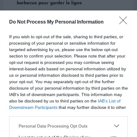
barbecue pour garder la ligne
Next post
Do Not Process My Personal Information
Amour : Qu’est-ce que l’effet Golem ?
If you wish to opt-out of the sale, sharing to third parties, or
processing of your personal or sensitive information for
ARTICLES EN LIEN
targeted advertising by us, please use the below opt-out
section to confirm your selection. Please note that after your
opt-out request is processed you may continue seeing
interest-based ads based on personal information utilized by
us or personal information disclosed to third parties prior to
your opt-out. You may separately opt-out of the further
disclosure of your personal information by third parties on the
IAB’s list of downstream participants. This information may
also be disclosed by us to third parties on the
IAB’s List of
Downstream Participants
that may further disclose it to other
third parties.
Personal Data Processing Opt Outs
Alexandre
0
Sexo : comment booster l’alchimie