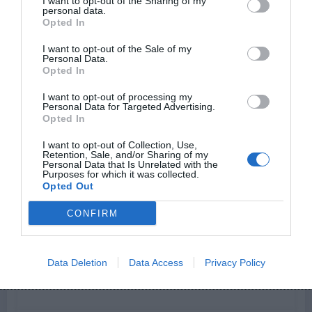
I want to opt-out of the Sharing of my
personal data.
sexuelle dans un couple ?
Opted In
28 Juillet 2026
I want to opt-out of the Sale of my
Personal Data.
Opted In
I want to opt-out of processing my
Personal Data for Targeted Advertising.
Opted In
I want to opt-out of Collection, Use,
Retention, Sale, and/or Sharing of my
Personal Data that Is Unrelated with the
Purposes for which it was collected.
Opted Out
CONFIRM
Alexandre
0
Sexo : tout savoir sur l’orgasme
prostatique
Data Deletion
Data Access
Privacy Policy
28 Juillet 2026