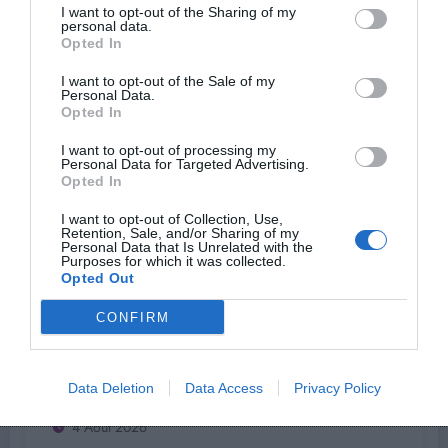
I want to opt-out of the Sharing of my
Comment faire tenir sa tresse toute la
personal data.
journée cet été
Opted In
I want to opt-out of the Sale of my
5 Août 2026
Personal Data.
Opted In
I want to opt-out of processing my
Personal Data for Targeted Advertising.
Opted In
I want to opt-out of Collection, Use,
Retention, Sale, and/or Sharing of my
Personal Data that Is Unrelated with the
Purposes for which it was collected.
Opted Out
CONFIRM
Alexandre
0
Hydrafacial Capillaire : Le Secret pour
Plus de Volume
Data Deletion
Data Access
Privacy Policy
4 Août 2026