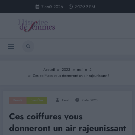
Aller
7 août 2026
2:17:39 PM
au
contenu
Accueil
2023
mai
2
Ces coiffures vous donneront un air rajeunissant !
Beauté
Bien-Être
Farah
2 Mai 2023
Ces coiffures vous
donneront un air rajeunissant