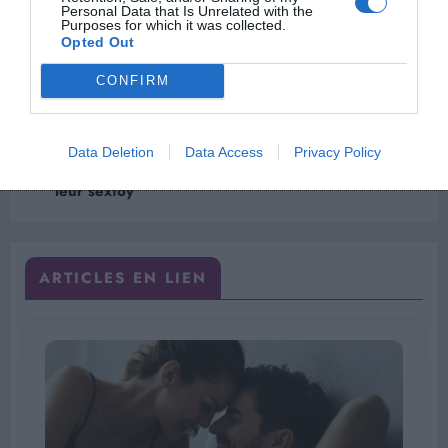
Personal Data that Is Unrelated with the
Purposes for which it was collected.
Opted Out
Previous post
Mon Dernier Rapport Sexuel : « J’ai fini toute
CONFIRM
seule… » (Natacha, 45 ans)
Next post
Data Deletion
Data Access
Privacy Policy
Secrets de femmes qui savent choisir et utiliser
leur sextoy
ARTICLES EN LIEN