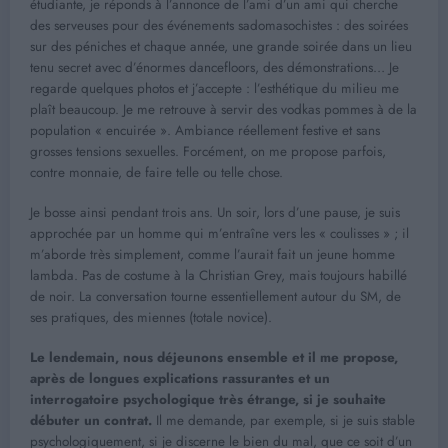
étudiante, je réponds à l’annonce de l’ami d’un ami qui cherche
des serveuses pour des événements sadomasochistes : des soirées
sur des péniches et chaque année, une grande soirée dans un lieu
tenu secret avec d’énormes dancefloors, des démonstrations… Je
regarde quelques photos et j’accepte : l’esthétique du milieu me
plaît beaucoup. Je me retrouve à servir des vodkas pommes à de la
population « encuirée ». Ambiance réellement festive et sans
grosses tensions sexuelles. Forcément, on me propose parfois,
contre monnaie, de faire telle ou telle chose.
Je bosse ainsi pendant trois ans. Un soir, lors d’une pause, je suis
approchée par un homme qui m’entraîne vers les « coulisses » ; il
m’aborde très simplement, comme l’aurait fait un jeune homme
lambda. Pas de costume à la Christian Grey, mais toujours habillé
de noir. La conversation tourne essentiellement autour du SM, de
ses pratiques, des miennes (totale novice).
Le lendemain, nous déjeunons ensemble et il me propose,
après de longues explications rassurantes et un
interrogatoire psychologique très étrange, si je souhaite
débuter un contrat.
Il me demande, par exemple, si je suis stable
psychologiquement, si je discerne le bien du mal, que ce soit d’un