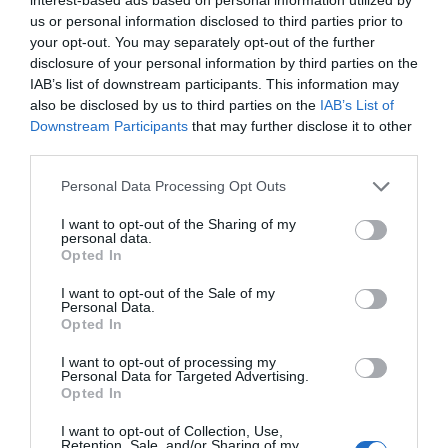
avec lui, pour le reconnaitre vite et agir vite si on doit tout stopper,
us or personal information disclosed to third parties prior to
détacher, reposer… Je n’ai jamais peur car il est toujours soucieux
your opt-out. You may separately opt-out of the further
de ce que je ressens.
disclosure of your personal information by third parties on the
IAB’s list of downstream participants. This information may
Il utilise des cordes, il m’attache, me suspend et me frappe avec un
also be disclosed by us to third parties on the
IAB’s List of
martinet. J’ai évidemment des traces sur le corps mais mon maître
Downstream Participants
that may further disclose it to other
s’arrange toujours pour qu’elles ne soient pas visibles quand je suis
third parties.
habillée.
Personal Data Processing Opt Outs
Une séance peut durer une heure, comme une après-midi ou une
soirée entière. A chaque désobéissance, je subis une punition. On
I want to opt-out of the Sharing of my
personal data.
s’amuse à se désobéir l’un à l’autre. Il est switch (le fait d’être
Opted In
maitre et soumis à la fois) mais je suis incapable de le dominer,
c’est le rôle d’une autre soumise (la numéro 2… moi, je suis la
I want to opt-out of the Sale of my
numéro 4). En fonction de qui il a devant lui, il peut être un sévère
Personal Data.
maître ou un soumis complet.
Opted In
I want to opt-out of processing my
Lire la suite…
Personal Data for Targeted Advertising.
Opted In
Source : Journal des femmes
I want to opt-out of Collection, Use,
Retention, Sale, and/or Sharing of my