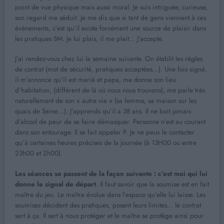
point de vue physique mais aussi moral. Je suis intriguée, curieuse,
son regard me séduit. Je me dis que si tant de gens viennent à ces
événements, c’est qu’il existe forcément une source de plaisir dans
les pratiques SM. Je lui plais, il me plait… J’accepte.
J’ai rendez-vous chez lui la semaine suivante. On établit les règles
de contrat (mot de sécurité, pratiques acceptées…). Une fois signé,
il m’annonce qu’il est marié et papa, me donne son lieu
d’habitation, (différent de là où nous nous trouvons), me parle très
naturellement de son « autre vie » (sa femme, sa maison sur les
quais de Seine…). J’apprends qu’il a 38 ans. Il ne boit jamais
d’alcool de peur de se faire démasquer. Personne n’est au courant
dans son entourage. Il se fait appeler P. Je ne peux le contacter
qu’à certaines heures précises de la journée (à 13H00 ou entre
23h00 et 2h00).
Les séances se passent de la façon suivante : c’est moi qui lui
donne le signal de départ
. Il faut savoir que la soumise est en fait
maître du jeu. Le maître évolue dans l’espace qu’elle lui laisse. Les
soumises décident des pratiques, posent leurs limites… le contrat
sert à ça. Il sert à nous protéger et le maître se protège ainsi pour