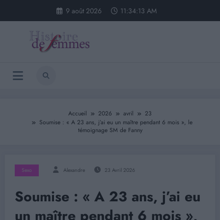
Aller
9 août 2026
11:34:13 AM
au
contenu
Accueil
2026
avril
23
Soumise : « A 23 ans, j’ai eu un maître pendant 6 mois », le
témoignage SM de Fanny
Sexo
Alexandre
23 Avril 2026
Soumise : « A 23 ans, j’ai eu
un maître pendant 6 mois »,