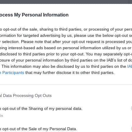
Lapena, éd. Pocket
ocess My Personal Information
to opt-out of the sale, sharing to third parties, or processing of your per
scule après la disparition de leur bébé. Anita et Marco,
formation for targeted advertising by us, please use the below opt-out s
ée chez des voisins, pensent gérer la situation avec un
r selection. Please note that after your opt-out request is processed y
eing interest-based ads based on personal information utilized by us or
ébé a disparu. La suite de l’enquête révèle des secrets
disclosed to third parties prior to your opt-out. You may separately opt-
e du couple. Chaque voisin devient suspect, et le rythme
losure of your personal information by third parties on the IAB’s list of
on constante.
. This information may also be disclosed by us to third parties on the
IA
Participants
that may further disclose it to other third parties.
nadienne Shari Lapena, est marqué par des
usqu’à la dernière page.
l Data Processing Opt Outs
ara, éd. Points
o opt-out of the Sharing of my personal data.
In
t des apparences trompeuses. L’histoire débute lorsque
o opt-out of the Sale of my Personal Data.