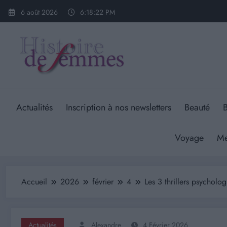
Aller
6 août 2026
6:18:23 PM
au
contenu
Actualités
Inscription à nos newsletters
Beauté
B
Voyage
Me
Accueil
2026
février
4
Les 3 thrillers psycho
Actualités
Alexandre
4 Février 2026