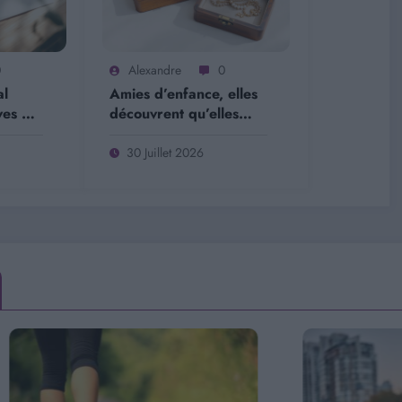
0
Alexandre
0
al
Amies d’enfance, elles
ves du
découvrent qu’elles
oo
sont sœurs biologiques
30 Juillet 2026