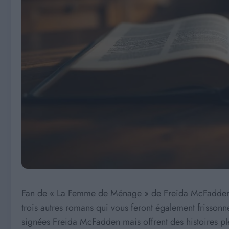
Fan de « La Femme de Ménage » de Freida McFadden ? 
trois autres romans qui vous feront également frissonn
signées Freida McFadden mais offrent des histoires pl