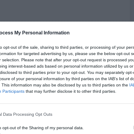
» : placez les aliments à consommer rapidement devant,
ermet d’éviter que certains produits soient oubliés et
ocess My Personal Information
to opt-out of the sale, sharing to third parties, or processing of your per
formation for targeted advertising by us, please use the below opt-out s
 dates de péremption
r selection. Please note that after your opt-out request is processed y
eing interest-based ads based on personal information utilized by us or
disclosed to third parties prior to your opt-out. You may separately opt-
ité alimentaire. Après cette date, il ne faut pas
losure of your personal information by third parties on the IAB’s list of
. This information may also be disclosed by us to third parties on the
IA
e (DDM), anciennement « à consommer de préférence
Participants
that may further disclose it to other third parties.
ps si bien conservé.
tes
l Data Processing Opt Outs
o opt-out of the Sharing of my personal data.