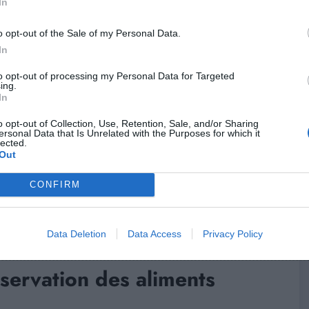
e transformés en nouvelles recettes : gratins,
In
é pour éviter le gaspillage.
o opt-out of the Sale of my Personal Data.
In
 rassis
to opt-out of processing my Personal Data for Targeted
ing.
In
ûtons, de la chapelure ou une salade « panzanella ».
o opt-out of Collection, Use, Retention, Sale, and/or Sharing
ersonal Data that Is Unrelated with the Purposes for which it
lected.
Out
upes et bouillons maison
CONFIRM
restes de viande pour faire des bouillons ou des soupes
s parties comestibles.
Data Deletion
Data Access
Privacy Policy
nservation des aliments