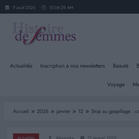
Aller
9 août 2026
10:04:30 AM
au
contenu
Actualités
Inscription à nos newsletters
Beauté
B
Voyage
Me
Accueil
2026
janvier
12
Stop au gaspillage : c
Actualités
Alexandre
12 Janvier 2026