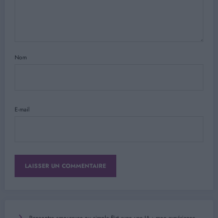
Nom
E-mail
Rencontre amoureuse ou simple flirt avec une IA : mon expérience