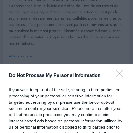
s’abandonner lorsque la tête est pleine de listes de courses et de
tâches urgentes à régler ! Mais notre état émotionnel n’est pas le
seul à nourrir des pensées parasites. Cellulite, poils, vergetures ou
cicatrices… Nos petits complexes sont parfois si envahissants qu’ils
en occultent le moment présent. Nommée « spectatorisme », cette
posture d’observateur critique nous fait perdre la connexion avec
nos sensations.
Lire la suite…
Source : Journal des Femmes
Do Not Process My Personal Information
If you wish to opt-out of the sale, sharing to third parties, or
Previous post
processing of your personal or sensitive information for
targeted advertising by us, please use the below opt-out
Peut-on être infidèle sur un coup de tête ?
section to confirm your selection. Please note that after your
opt-out request is processed you may continue seeing
Next post
interest-based ads based on personal information utilized by
Les 7 signes révélateurs d’un couple solide,
us or personal information disclosed to third parties prior to
personne ne pourra le briser