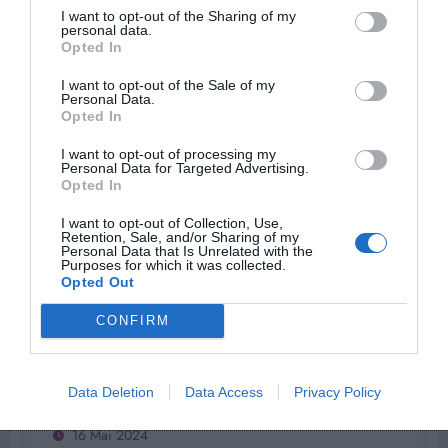
News
0
I want to opt-out of the Sharing of my
Attention à ces signes astrologiques pour
personal data.
vos prêts d’argent
Opted In
I want to opt-out of the Sale of my
17 Mai 2024
Personal Data.
Opted In
I want to opt-out of processing my
Personal Data for Targeted Advertising.
Opted In
I want to opt-out of Collection, Use,
Retention, Sale, and/or Sharing of my
Personal Data that Is Unrelated with the
Purposes for which it was collected.
Opted Out
CONFIRM
News
0
Astro : Qui sont les Signes Chanceux de
ce Printemps ?
Data Deletion
Data Access
Privacy Policy
16 Mai 2024