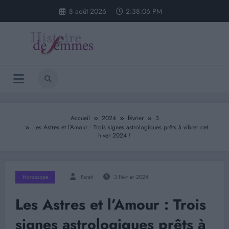
Aller
8 août 2026
2:38:06 PM
au
contenu
Accueil
2024
février
3
Les Astres et l’Amour : Trois signes astrologiques prêts à vibrer cet
hiver 2024 !
Horoscope
Farah
3 Février 2024
Les Astres et l’Amour : Trois
signes astrologiques prêts à