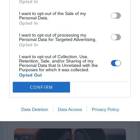
Opted In
3 Août 2026
I want to opt-out of the Sale of my
Personal Data.
Opted In
I want to opt-out of processing my
Personal Data for Targeted Advertising.
Opted In
I want to opt-out of Collection, Use,
Retention, Sale, and/or Sharing of my
Personal Data that Is Unrelated with the
Purposes for which it was collected.
Opted Out
Alexandre
0
CONFIRM
Les zones à ne jamais oublier pour une
peau parfaite et protégée cet été
Data Deletion
Data Access
Privacy Policy
30 Juillet 2026