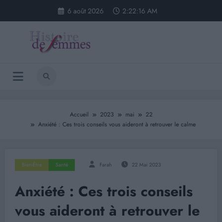
Aller
6 août 2026
2:22:17 AM
au
contenu
Accueil
2023
mai
22
Anxiété : Ces trois conseils vous aideront à retrouver le calme
Bien-Être
Santé
Farah
22 Mai 2023
Anxiété : Ces trois conseils
vous aideront à retrouver le