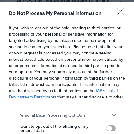
Le travail de nuit pourrait réduire la fertilité
chez les femmes, selon une nouvelle étude
Do Not Process My Personal Information
If you wish to opt-out of the sale, sharing to third parties, or
ARTICLES EN LIEN
processing of your personal or sensitive information for
targeted advertising by us, please use the below opt-out
section to confirm your selection. Please note that after your
opt-out request is processed you may continue seeing
interest-based ads based on personal information utilized by
us or personal information disclosed to third parties prior to
your opt-out. You may separately opt-out of the further
disclosure of your personal information by third parties on the
IAB’s list of downstream participants. This information may
also be disclosed by us to third parties on the
IAB’s List of
Downstream Participants
that may further disclose it to other
third parties.
Alexandre
0
Personal Data Processing Opt Outs
Les sticks solaires nomades révolutionnent
votre protection solaire au quotidien
I want to opt-out of the Sharing of my
personal data.