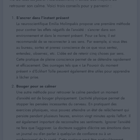
retrouver son calme. Voici trois conseils pour y parvenir :
S’ancrer dans l’instant présent
La neuroscientifique Emilia Molimpakis propose une première méthode
pour contrer les effets négatifs de l’anxiété : s’ancrer dans son
environnement et dans le moment présent. Pour ce faire, il est
recommandé de se reconnecter à ses sens. Par exemple, si vous êtes
au bureau, sortez et prenez conscience de ce que vous sentez,
entendez, observez, etc. L’idée est de retenir cinq choses par sens.
Cette pratique de pleine conscience permet de se détendre rapidement
et efficacement. Des ouvrages tels que « Le Pouvoir du moment
présent » d’Eckhart Tolle peuvent également être utiles pour apprendre
à lâcher prise.
Bouger pour se calmer
Une autre méthode pour retrouver le calme pendant un moment
d’anxiété est de bouger physiquement. L’activité physique permet de
stopper les pensées incessantes du cerveau. En pratiquant des
exercices physiques, vous pouvez atteindre un état de relâchement qui
persiste pendant plusieurs heures, environ vingt minutes après l’effort. Il
est également important de reconnaître ses sentiments. Ignorer l’anxiété
ne fera que l’aggraver. La docteure suggère d’écrire ses émotions dans
un journal ou d’en parler à quelqu’un de confiance ou à un
professionnel de la santé. Cette pratique peut être particulièrement