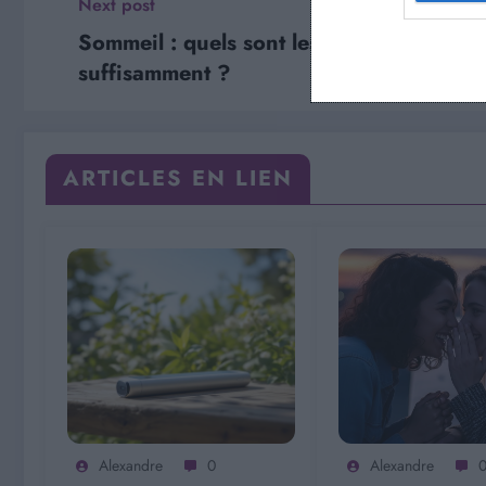
Next post
Sommeil : quels sont les signaux d’aler
suffisamment ?
ARTICLES EN LIEN
Alexandre
0
Alexandre