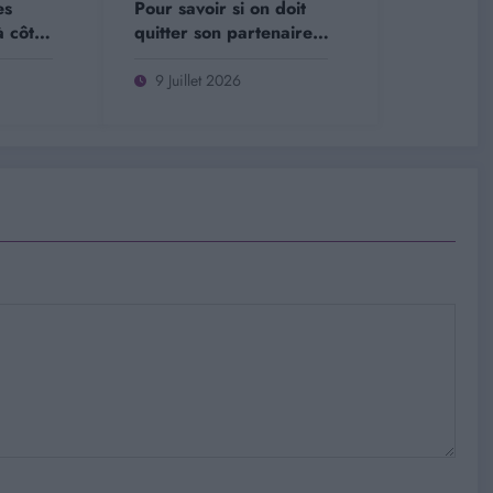
es
Pour savoir si on doit
 côté
quitter son partenaire,
se de
il y a une seule
question à se poser
9 Juillet 2026
selon les psychologues