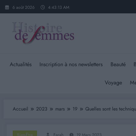
Aller
6 août 2026
4:43:14 AM
au
contenu
Actualités
Inscription à nos newsletters
Beauté
B
Voyage
Me
Accueil
2023
mars
19
Quelles sont les techniqu
Bien-Être
Farah
19 Mars 2023