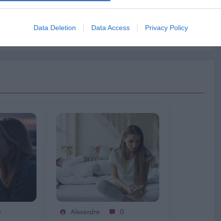
te qui indiquent que vous ne dormez pas
Data Deletion
Data Access
Privacy Policy
0
Alexandre
0