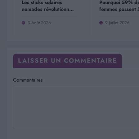
Les sticks solaires
Pourquoi 59% d
nomades révolutionnent
femmes passent à
votre protection solaire
de l’amour à cau
au quotidien
leurs amies…
3 Août 2026
9 Juillet 2026
LAISSER UN COMMENTAIRE
Commentaires