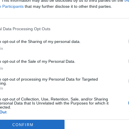
. This information may also be disclosed by us to third parties on the
IA
e méditation gratuites que vous pouvez télécharger et
Participants
that may further disclose it to other third parties.
sive
l Data Processing Opt Outs
nt une méthode qui consiste à contracter et à relâcher
o opt-out of the Sharing of my personal data.
ut le corps. Cette technique peut aider à réduire les
In
z de pratiquer cette technique en vous allongeant sur le
e musculaire pendant quelques secondes.
o opt-out of the Sale of my Personal Data.
In
to opt-out of processing my Personal Data for Targeted
ing.
In
Previous post
o opt-out of Collection, Use, Retention, Sale, and/or Sharing
adaptées aux femmes : Comment choisir la
ersonal Data that Is Unrelated with the Purposes for which it
lected.
ptée à ses besoins et à son mode de vie ?
Out
CONFIRM