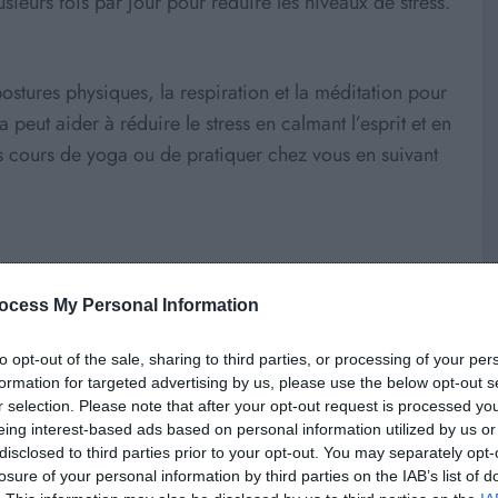
usieurs fois par jour pour réduire les niveaux de stress.
stures physiques, la respiration et la méditation pour
ga peut aider à réduire le stress en calmant l’esprit et en
es cours de yoga ou de pratiquer chez vous en suivant
 peut aider à réduire le stress en réduisant les
nguine. Les massages peuvent également aider à
ocess My Personal Information
elles. Essayez de réserver des séances de massage
to opt-out of the sale, sharing to third parties, or processing of your per
ge à la maison.
formation for targeted advertising by us, please use the below opt-out s
r selection. Please note that after your opt-out request is processed y
eing interest-based ads based on personal information utilized by us or
disclosed to third parties prior to your opt-out. You may separately opt-
trer sur l’instant présent et à observer ses pensées et
losure of your personal information by third parties on the IAB’s list of
réduire le stress en calmant l’esprit et en améliorant la