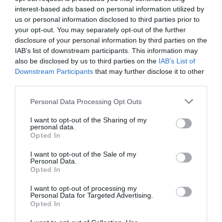
Alexandre
0
interest-based ads based on personal information utilized by
Comment faire tenir sa tresse toute la
us or personal information disclosed to third parties prior to
journée cet été
your opt-out. You may separately opt-out of the further
disclosure of your personal information by third parties on the
5 Août 2026
IAB’s list of downstream participants. This information may
also be disclosed by us to third parties on the
IAB’s List of
Downstream Participants
that may further disclose it to other
third parties.
Personal Data Processing Opt Outs
I want to opt-out of the Sharing of my
personal data.
Opted In
I want to opt-out of the Sale of my
Personal Data.
Opted In
Alexandre
0
Hydrafacial Capillaire : Le Secret pour
I want to opt-out of processing my
Personal Data for Targeted Advertising.
Plus de Volume
Opted In
4 Août 2026