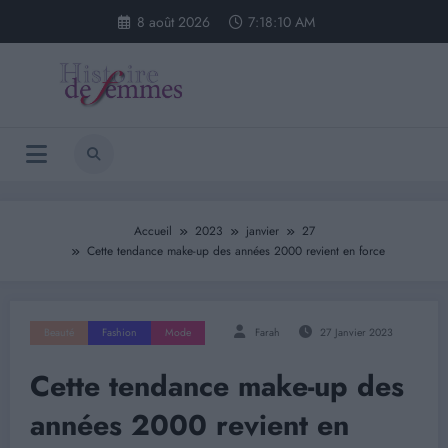
Aller
8 août 2026
7:18:10 AM
au
contenu
Accueil
2023
janvier
27
Cette tendance make-up des années 2000 revient en force
Beauté
Fashion
Mode
Farah
27 Janvier 2023
Cette tendance make-up des
années 2000 revient en