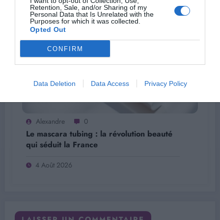
I want to opt-out of Collection, Use,
Retention, Sale, and/or Sharing of my
Personal Data that Is Unrelated with the
Purposes for which it was collected.
Opted Out
CONFIRM
Data Deletion
Data Access
Privacy Policy
Alexandre
0
Le mascara tubing : la révolution beauté
qui séduit la France
4 Août 2026
LAISSER UN COMMENTAIRE